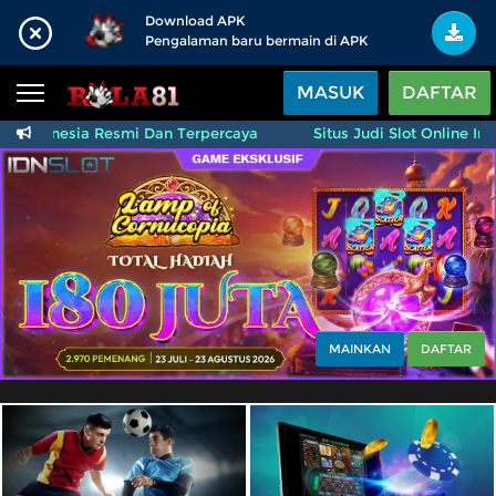
Beranda
Download APK
Pengalaman baru bermain di APK
Sports
BARU
PROMO
MASUK
DAFTAR
Live Casino
BARU
ine Indonesia Resmi Dan Terpercaya
Situs Judi Slot Online In
BOLA81 : Game slot t
IDNPoker
BARU
Slots
PROMO
IDNLIVE
BARU
Stream N Spin
Arcade
PROMO
MAINKAN
DAFTAR
Table Games
Lottery
BARU
PROMO
IDNRaffle