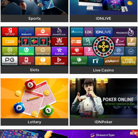
Referral
Sports
IDNLIVE
Promosi
Hubungi Kami
Live Chat
Pengaduan Customer
Slots
Live Casino
Pilih Bahasa:
MASUK
DAFTAR
&copy; BOLA81 : Game slot terjangkau
Lottery
IDNPoker
kesempatan mendapatkan hadiah setiap hari..
Hak Cipta Dilindungi.